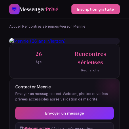
Messenger
Privé
💬
Inscription gratuite
Mennie
Vierzon, France
Accueil
›
Rencontres sérieuses
›
Vierzon
›
Mennie
✓ Vérifiée
Rencontres sérieuses
26
Rencontres
sérieuses
Âge
Recherche
Contacter Mennie
Envoyez un message direct. Webcam, photos et vidéos
privées accessibles après validation de majorité.
Envoyer un message
📷
Webcam active
· Visible après inscription