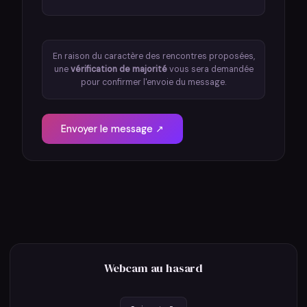
En raison du caractère des rencontres proposées,
une
vérification de majorité
vous sera demandée
pour confirmer l'envoie du message.
Envoyer le message ↗
Webcam au hasard
Inscription
Confirmation majorité
Baise
1
2
3